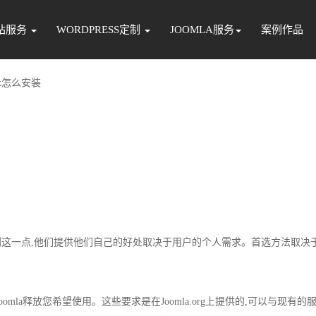
站服务
WORDPRESS定制
JOOMLA服务
案例作品
3.x怎么安装
这一点,他们提供他们自己的好处取决于用户的个人需求。首选方法取决
omla释放您希望使用。这些要求是在Joomla.org上提供的,可以与现有的