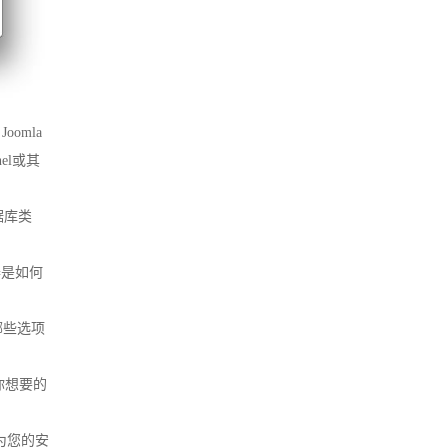
omla
el或其
据库类
器是如何
哪些选项
你想要的
为您的安