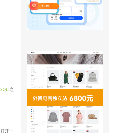
SQLi
之
需打开一